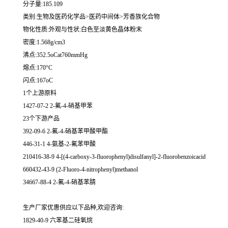
分子量:185.109
类别:生物及医药化学品>医药中间体>芳香族化合物
物化性质:外观与性状:白色至淡黄色晶体粉末
密度:1.568g/cm3
沸点:352.5oCat760mmHg
熔点:170°C
闪点:167oC
1个上游原料
1427-07-2 2-氟-4-硝基甲苯
23个下游产品
392-09-6 2-氟-4-硝基苯甲酸甲酯
446-31-1 4-氨基-2-氟苯甲酸
210416-38-9 4-[(4-carboxy-3-fluorophenyl)disulfanyl]-2-fluorobenzoicacid
660432-43-9 (2-Fluoro-4-nitrophenyl)methanol
34667-88-4 2-氟-4-硝基苯腈
生产厂家优惠供应以下品种,欢迎咨询:
1829-40-9 六苯基二硅氧烷