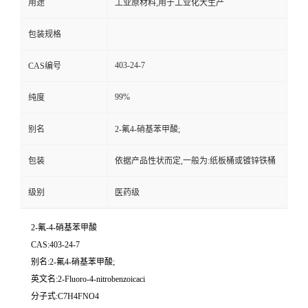
用途
工业原材料,用于工业化大生产
包装规格
403-24-7
CAS编号
99%
纯度
别名
2-氟4-硝基苯甲酸;
包装
依据产品性状而定,一般为:纸板桶或镀锌铁桶
级别
医药级
2-氟-4-硝基苯甲酸
CAS:403-24-7
别名:2-氟4-硝基苯甲酸;
英文名:2-Fluoro-4-nitrobenzoicaci
分子式:C7H4FNO4