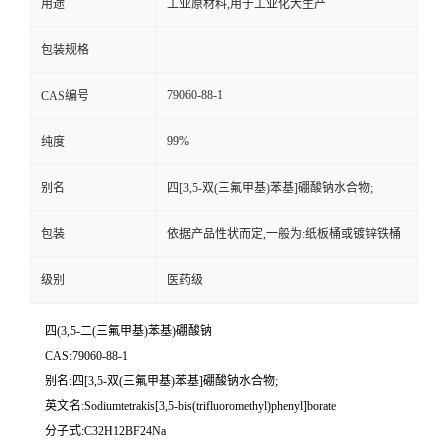
用途
工业原材料,用于工业化大生产
包装规格
79060-88-1
CAS编号
99%
纯度
别名
四[3,5-双(三氟甲基)苯基]硼酸钠水合物;
包装
依据产品性状而定,一般为:纸板桶或镀锌铁桶
级别
医药级
四(3,5-二(三氟甲基)苯基)硼酸钠
CAS:79060-88-1
别名:四[3,5-双(三氟甲基)苯基]硼酸钠水合物;
英文名:Sodiumtetrakis[3,5-bis(trifluoromethyl)phenyl]borate
分子式:C32H12BF24Na