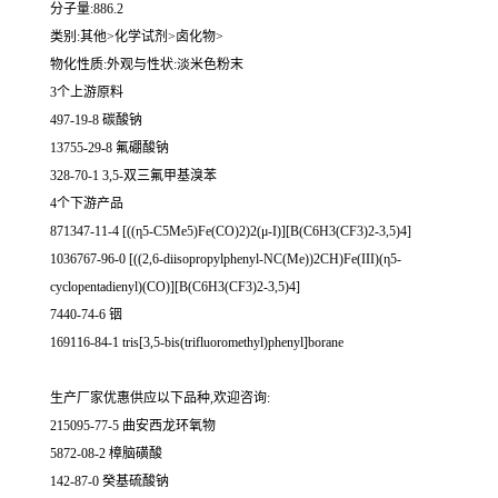
分子量:886.2
类别:其他>化学试剂>卤化物>
物化性质:外观与性状:淡米色粉末
3个上游原料
497-19-8 碳酸钠
13755-29-8 氟硼酸钠
328-70-1 3,5-双三氟甲基溴苯
4个下游产品
871347-11-4 [((η5-C5Me5)Fe(CO)2)2(μ-I)][B(C6H3(CF3)2-3,5)4]
1036767-96-0 [((2,6-diisopropylphenyl-NC(Me))2CH)Fe(III)(η5-
cyclopentadienyl)(CO)][B(C6H3(CF3)2-3,5)4]
7440-74-6 铟
169116-84-1 tris[3,5-bis(trifluoromethyl)phenyl]borane
生产厂家优惠供应以下品种,欢迎咨询:
215095-77-5 曲安西龙环氧物
5872-08-2 樟脑磺酸
142-87-0 癸基硫酸钠