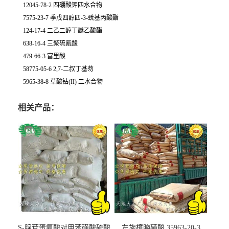
12045-78-2 四硼酸钾四水合物
7575-23-7 季戊四醇四-3-巯基丙酸酯
124-17-4 二乙二醇丁醚乙酸酯
638-16-4 三聚硫氰酸
479-66-3 富里酸
58775-05-6 2,7-二叔丁基芴
5965-38-8 草酸钴(II) 二水合物
相关产品：
S-腺苷蛋氨酸对甲苯磺酸硫酸
左旋樟脑磺酸 35963-20-3