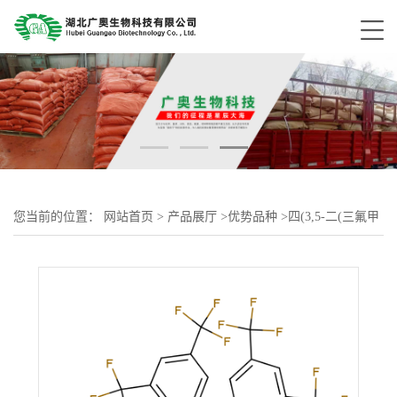
您当前的位置：
网站首页
>
产品展厅
>
优势品种
>
四(3,5-二(三氟甲
基)苯基)硼酸钠