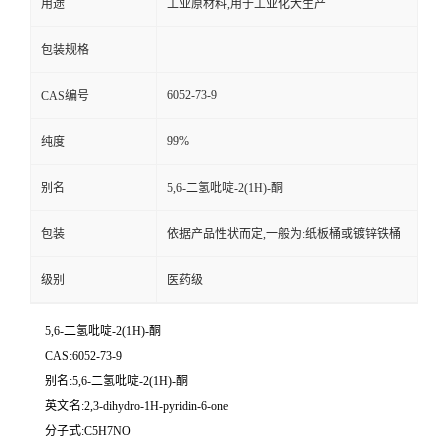
用途
工业原材料,用于工业化大生产
包装规格
6052-73-9
CAS编号
99%
纯度
别名
5,6-二氢吡啶-2(1H)-酮
包装
依据产品性状而定,一般为:纸板桶或镀锌铁桶
级别
医药级
5,6-二氢吡啶-2(1H)-酮
CAS:6052-73-9
别名:5,6-二氢吡啶-2(1H)-酮
英文名:2,3-dihydro-1H-pyridin-6-one
分子式:C5H7NO