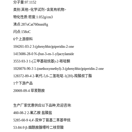
分子量:97.1152
类别:其他>化学试剂>含氮有机物>
物化性质:密度:1.052g/cm3
沸点:287oCat760mmHg
闪点:158oC
6个上游原料
104261-03-2 3-(phenylthio)piperidin-2-one
1415686-28-0 N-(but-3-en-1-yl)acrylamide
3553-93-3 1-(三甲基硅烷基)-2-哌啶酮
1026076-90-3 1-(methoxymethyl)-3-(phenylthio)piperidin-2-one
128372-89-4 2-氧代-5,6-二氢吡啶-1(2H)-羧酸叔丁酯
1个下游产品
20069-09-4 荜茇酰胺
生产厂家优惠供应以下品种,欢迎咨询:
460-08-2 2-氟乙胺 盐酸盐
5285-60-9 4,4'-双仲丁氨基二苯基甲烷
53-84-9 β-烟酰胺腺嘌呤二核苷酸