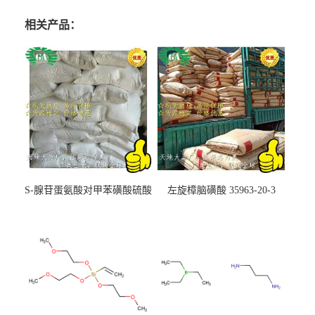
相关产品：
S-腺苷蛋氨酸对甲苯磺酸硫酸
左旋樟脑磺酸 35963-20-3
盐 97540-22-2