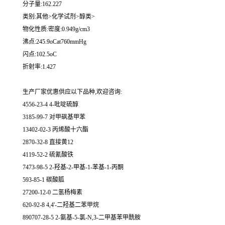
分子量:162.227
类别:其他>化学试剂>醇类>
物化性质:密度:0.949g/cm3
沸点:245.9oCat760mmHg
闪点:102.5oC
折射率:1.427
生产厂家优惠供应以下品种,欢迎咨询:
4556-23-4 4-吡啶硫醇
3185-99-7 对甲砜基甲苯
13402-02-3 丙烯酸十六酯
2870-32-8 直接黄12
4119-52-2 硫氰酸铁
7473-98-5 2-羟基-2-甲基-1-苯基-1-丙酮
593-85-1 碳酸胍
27200-12-0 二氢杨梅素
620-92-8 4,4'-二羟基二苯甲烷
890707-28-5 2-氨基-5-氯-N,3-二甲基苯甲酰胺