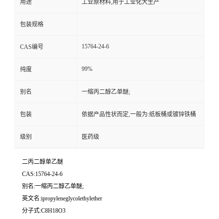
用途
工业原材料,用于工业化大生产
包装规格
15764-24-6
CAS编号
99%
纯度
别名
一缩丙二醇乙单醚;
包装
依据产品性状而定,一般为:纸板桶或镀锌铁桶
级别
医药级
二丙二醇单乙醚
CAS:15764-24-6
别名:一缩丙二醇乙单醚;
英文名:ipropyleneglycolethylether
分子式:C8H18O3