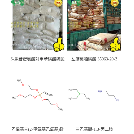
S-腺苷蛋氨酸对甲苯磺酸硫酸
左旋樟脑磺酸 35963-20-3
盐 97540-22-2
乙烯基三(2-甲氧基乙氧基)硅
三乙基硼-1,3-丙二胺