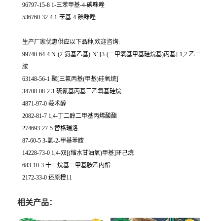
96797-15-8 1-三苯甲基-4-碘咪唑
536760-32-4 1-苄基-4-碘咪唑
生产厂家优惠供应以下品种,欢迎咨询:
99740-64-4 N-(2-氨基乙基)-N'-[3-(二甲氧基甲基硅烷基)丙基]-1,2-乙二
胺
63148-56-1 聚[三氟丙基(甲基)硅氧烷]
34708-08-2 3-硫氰基丙基三乙氧基硅烷
4871-97-0 莪术醇
2082-81-7 1,4-丁二醇二甲基丙烯酸酯
274693-27-5 替格瑞洛
87-60-5 3-氯-2-甲基苯胺
14228-73-0 1,4-双[(缩水甘油氧)甲基]环己烷
683-10-3 十二烷基二甲基胺乙内酯
2172-33-0 还原橙11
相关产品：