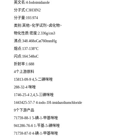
英文名:4-Iodoimidazole
分子式:C3H3IN2
分子量:193.974
类别:其他>化学试剂>卤化物>
物化性质:密度:2.336g/cm3
沸点:348.468oCat760mmHg
熔点:137-138°C
闪点:164.548oC
折射率:1.688
4个上游原料
15813-09-9 4,5-二碘咪唑
288-32-4 咪唑
1746-25-4 2,4,5-三碘咪唑
1443425-57-7 4-iodo-1H-imidazoliumchloride
9个下游产品
71759-88-1 5-碘-1-甲基咪唑
941286-76-6 1-苄基-5-碘咪唑
71759-87-0 4-碘-1-甲基咪唑