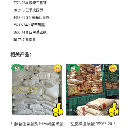
7778-77-0 磷酸二氢钾
78-24-0 三季戊四醇
4418-61-5 5-氨基四氮唑
25212-74-2 聚苯硫醚
1600-44-8 四甲基亚砜
56-75-7 氯霉素
相关产品：
S-腺苷蛋氨酸对甲苯磺酸硫酸
左旋樟脑磺酸 35963-20-3
盐 97540-22-2