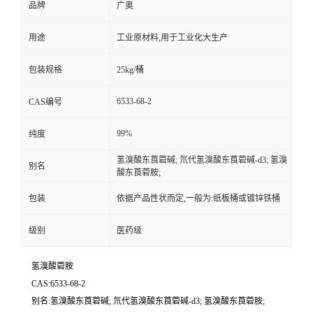
品牌
广奥
用途
工业原材料,用于工业化大生产
包装规格
25kg/桶
6533-68-2
CAS编号
99%
纯度
氢溴酸东莨菪碱; 氘代氢溴酸东莨菪碱-d3; 氢溴
别名
酸东莨菪胺;
包装
依据产品性状而定,一般为:纸板桶或镀锌铁桶
级别
医药级
氢溴酸菪胺
CAS:6533-68-2
别名:氢溴酸东莨菪碱; 氘代氢溴酸东莨菪碱-d3; 氢溴酸东莨菪胺;