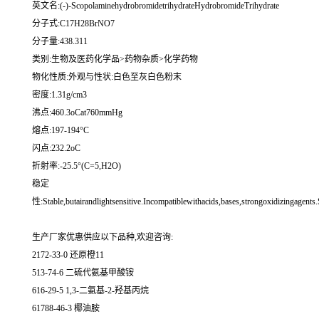
英文名:(-)-ScopolaminehydrobromidetrihydrateHydrobromideTrihydrate
分子式:C17H28BrNO7
分子量:438.311
类别:生物及医药化学品>药物杂质>化学药物
物化性质:外观与性状:白色至灰白色粉末
密度:1.31g/cm3
沸点:460.3oCat760mmHg
熔点:197-194°C
闪点:232.2oC
折射率:-25.5°(C=5,H2O)
稳定
性:Stable,butairandlightsensitive.Incompatiblewithacids,bases,strongoxidizingagents.
生产厂家优惠供应以下品种,欢迎咨询:
2172-33-0 还原橙11
513-74-6 二硫代氨基甲酸铵
616-29-5 1,3-二氨基-2-羟基丙烷
61788-46-3 椰油胺