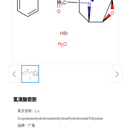
氢溴酸菪胺
英文名称：
(-)-
ScopolaminehydrobromidetrihydrateHydrobromideTrihydrate
品牌：
广奥