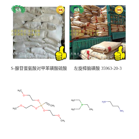
S-腺苷蛋氨酸对甲苯磺酸硫酸
左旋樟脑磺酸 35963-20-3
盐 97540-22-2