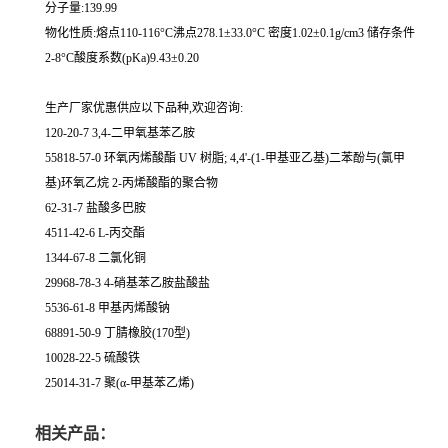
分子量:139.99
物化性质:熔点110-116°C沸点278.1±33.0°C 密度1.02±0.1g/cm3 储存条件
2-8°C酸度系数(pKa)9.43±0.20
生产厂家优惠供应以下品种,欢迎咨询:
120-20-7 3,4-二甲氧基苯乙胺
55818-57-0 环氧丙烯酸酯 UV 树脂; 4,4'-(1-甲基亚乙基)二苯酚与(氯甲
基)环氧乙烷 2-丙烯酸酯的聚合物
62-31-7 盐酸多巴胺
4511-42-6 L-丙交酯
1344-67-8 二氯化铜
29968-78-3 4-硝基苯乙胺盐酸盐
5536-61-8 甲基丙烯酸钠
68891-50-9 丁腈橡胶(170型)
10028-22-5 硫酸铁
25014-31-7 聚(α-甲基苯乙烯)
相关产品：