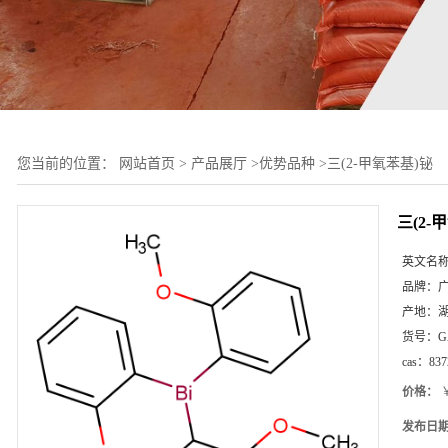
您当前的位置：
网站首页
>
产品展厅
>
优势品种
>
三(2-甲氧苯基)铋
三(2-
英文名
品牌：
产地：
货号：
G
cas：
837
价格：
￥
发布日