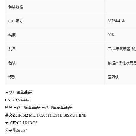
包装规格
83724-41-8
CAS编号
99%
纯度
别名
三(2-甲氧苯基)铋
包装
依据产品性状而定
级别
医药级
三(2-甲氧苯基)铋
CAS:83724-41-8
别名:三(2-甲氧苯基)铋;三(2-甲氧基苯基)铋
英文名:TRIS(2-METHOXYPHENYL)BISMUTHINE
分子式:C21H21BiO3
分子量:530.37