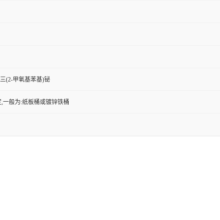
;三(2-甲氧基苯基)铋
,一般为:纸板桶或镀锌铁桶