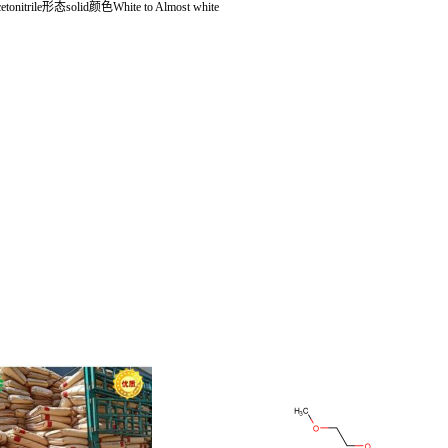
onitrile形态solid颜色White to Almost white