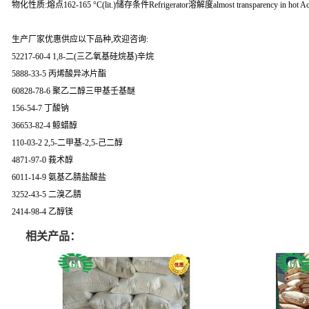
物化性质:熔点162-165 °C(lit.)储存条件Refrigerator溶解度almost transparency in hot Acet
生产厂家优惠供应以下品种,欢迎咨询:
52217-60-4 1,8-二(三乙氧基硅烷基)辛烷
5888-33-5 丙烯酸异冰片酯
60828-78-6 聚乙二醇三甲基壬基醚
156-54-7 丁酸钠
36653-82-4 鲸蜡醇
110-03-2 2,5-二甲基-2,5-己二醇
4871-97-0 莪术醇
6011-14-9 氨基乙腈盐酸盐
3252-43-5 二溴乙腈
2414-98-4 乙醇镁
相关产品：