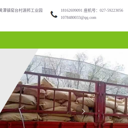
黄潭镇窑台村源邦工业园
18162699091 座机号：027-59223056
1078480033@qq.com