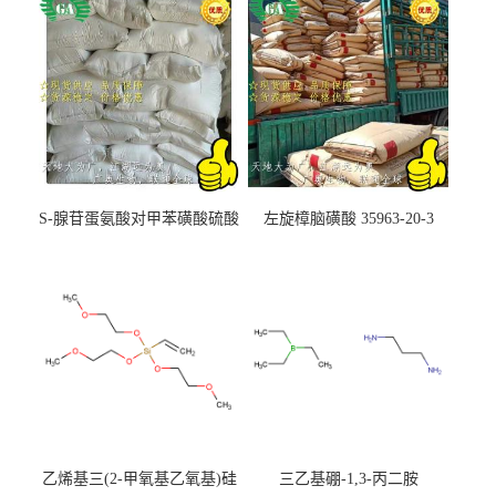
S-腺苷蛋氨酸对甲苯磺酸硫酸
左旋樟脑磺酸 35963-20-3
盐 97540-22-2
乙烯基三(2-甲氧基乙氧基)硅
三乙基硼-1,3-丙二胺