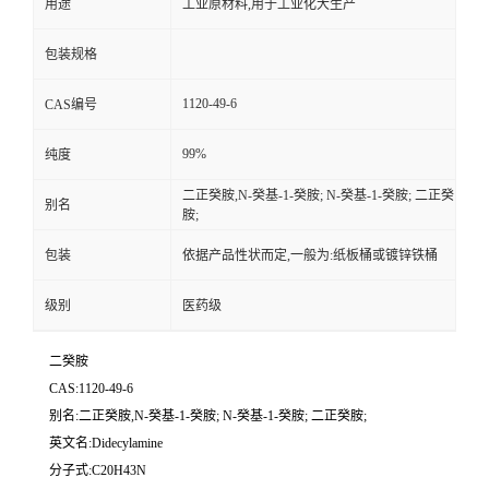
用途
工业原材料,用于工业化大生产
包装规格
1120-49-6
CAS编号
99%
纯度
二正癸胺,N-癸基-1-癸胺; N-癸基-1-癸胺; 二正癸
别名
胺;
包装
依据产品性状而定,一般为:纸板桶或镀锌铁桶
级别
医药级
二癸胺
CAS:1120-49-6
别名:二正癸胺,N-癸基-1-癸胺; N-癸基-1-癸胺; 二正癸胺;
英文名:Didecylamine
分子式:C20H43N