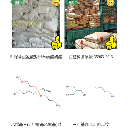
S-腺苷蛋氨酸对甲苯磺酸硫酸
左旋樟脑磺酸 35963-20-3
盐 97540-22-2
乙烯基三(2-甲氧基乙氧基)硅
三乙基硼-1,3-丙二胺