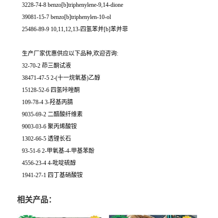
3228-74-8 benzo[b]triphenylene-9,14-dione
39081-15-7 benzo[b]triphenylen-10-ol
25486-89-9 10,11,12,13-四氢苯并[b]苯并菲
生产厂家优惠供应以下品种,欢迎咨询:
32-70-2 茚三酮试液
38471-47-5 2-(十一烷氧基)乙醇
15128-52-6 四氢咔唑酮
109-78-4 3-羟基丙腈
9035-69-2 二醋酸纤维素
9003-03-6 聚丙烯酸铵
1302-66-5 透锂长石
93-51-6 2-甲氧基-4-甲基苯酚
4556-23-4 4-吡啶硫醇
1941-27-1 四丁基硝酸铵
相关产品：