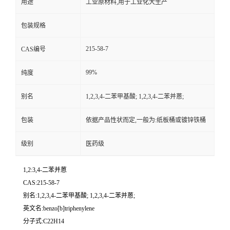
用途
工业原材料,用于工业化大生产
包装规格
215-58-7
CAS编号
99%
纯度
别名
1,2,3,4-二苯甲基酸; 1,2,3,4-二苯并蒽;
包装
依据产品性状而定,一般为:纸板桶或镀锌铁桶
级别
医药级
1,2:3,4-二苯并蒽
CAS:215-58-7
别名:1,2,3,4-二苯甲基酸; 1,2,3,4-二苯并蒽;
英文名:benzo[b]triphenylene
分子式:C22H14