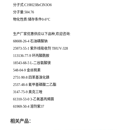
分子式:C19H23BrClN3O6
分子量:504.76
物化性质:储存条件0-6°C
生产厂家优惠供应以下品种,欢迎咨询:
68608-26-4 石油磺酸钠
25973-55-1 紫外线吸收剂 THUV-328
113136-77-9 环丙酸酰胺
18543-68-5 L-二谷氨酸镁
548-04-9 金丝桃素
2751-90-8 四苯基溴化鏻
2537-48-6 氰甲基磷酸二乙酯
3147-75-9 奥克三唑
61310-53-0 3-乙氧基丙烯腈
61969-50-4 溶剂紫37
相关产品：