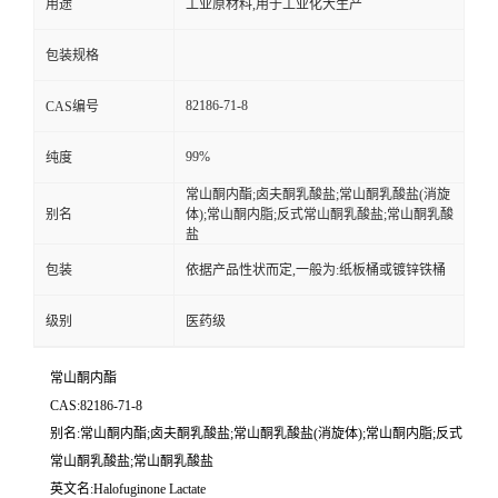
用途
工业原材料,用于工业化大生产
包装规格
82186-71-8
CAS编号
99%
纯度
常山酮内酯;卤夫酮乳酸盐;常山酮乳酸盐(消旋
别名
体);常山酮内脂;反式常山酮乳酸盐;常山酮乳酸
盐
包装
依据产品性状而定,一般为:纸板桶或镀锌铁桶
级别
医药级
常山酮内酯
CAS:82186-71-8
别名:常山酮内酯;卤夫酮乳酸盐;常山酮乳酸盐(消旋体);常山酮内脂;反式
常山酮乳酸盐;常山酮乳酸盐
英文名:Halofuginone Lactate