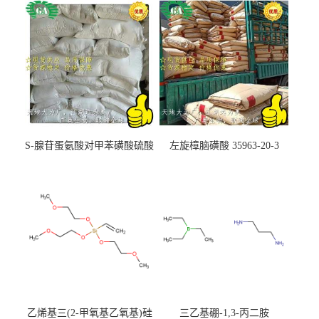
S-腺苷蛋氨酸对甲苯磺酸硫酸
左旋樟脑磺酸 35963-20-3
盐 97540-22-2
乙烯基三(2-甲氧基乙氧基)硅
三乙基硼-1,3-丙二胺