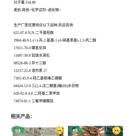
分子量:534.89
类别:其他>化学试剂>卤化物>
生产厂家优惠供应以下品种,欢迎咨询:
621-07-8 N,N-二苄基羟胺
2964-48-9 L-(+)-苏-2-氨基-1-(4-硝基苯基)-1,3-丙二醇
17611-70-0 硼氢化锌
11097-59-9 铝镁水滑石
68526-86-3 异十三醇
12237-22-8 溶剂黑 27
7365-45-9 4-羟乙基哌嗪乙磺酸
64424-12-0 三(2,4-戊二酮基)镧(III)水合物
620-92-8 4,4'-二羟基二苯甲烷
74974-61-1 三氟甲磺酸铝
相关产品：