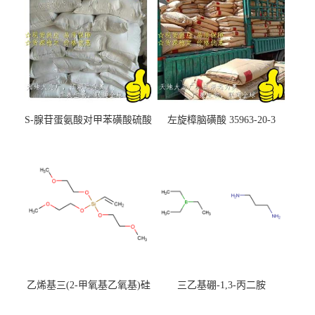
S-腺苷蛋氨酸对甲苯磺酸硫酸
左旋樟脑磺酸 35963-20-3
盐 97540-22-2
乙烯基三(2-甲氧基乙氧基)硅
三乙基硼-1,3-丙二胺
烷