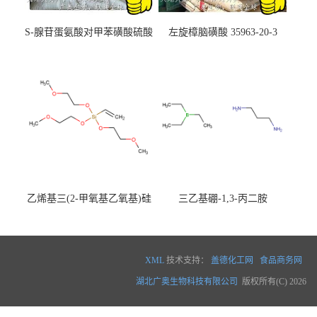
S-腺苷蛋氨酸对甲苯磺酸硫酸
左旋樟脑磺酸 35963-20-3
盐 97540-22-2
乙烯基三(2-甲氧基乙氧基)硅
三乙基硼-1,3-丙二胺
烷
XML
技术支持：
盖德化工网
食品商务网
湖北广奥生物科技有限公司
版权所有(C) 2026