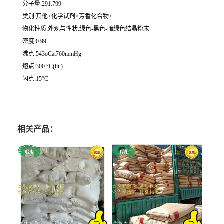
分子量:291.799
类别:其他>化学试剂>芳香化合物>
物化性质:外观与性状:绿色-黑色-暗绿色结晶粉末
密度:0.99
沸点:543oCat760mmHg
熔点:300 °C(lit.)
闪点:15°C
相关产品：