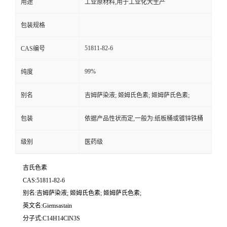
用途
工业原材料,用于工业化大生产
包装规格
51811-82-6
CAS编号
99%
纯度
别名
吉姆萨染液; 姬姆氏色素; 姬姆萨氏色素;
包装
依据产品性状而定,一般为:纸板桶或镀锌铁桶
级别
医药级
吉氏色素
CAS:51811-82-6
别名:吉姆萨染液; 姬姆氏色素; 姬姆萨氏色素;
英文名:Giemsastain
分子式:C14H14ClN3S