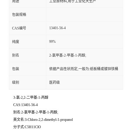
用途
工业原材料,用于工业化大生产
包装规格
13401-56-4
CAS编号
99%
纯度
别名
2-氯甲基-2-甲基-1-丙醇;
包装
依据产品性状而定,一般为:纸板桶或镀锌铁桶
级别
医药级
3-氯-2,2-二甲基-1-丙醇
CAS:13401-56-4
别名:2-氯甲基-2-甲基-1-丙醇;
英文名:3-Chloro-2,2-dimethyl-1-propanol
分子式:C5H11ClO