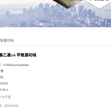
-甲氧基吲哚
-氨基乙基)-6-甲氧基吲哚
称：
6-Methoxytryptamine
广奥
湖北
A8226
0-36-4
31/千克
期：
2024-09-04