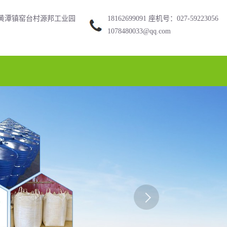
黄潭镇窑台村源邦工业园
18162699091 座机号：027-59223056
1078480033@qq.com