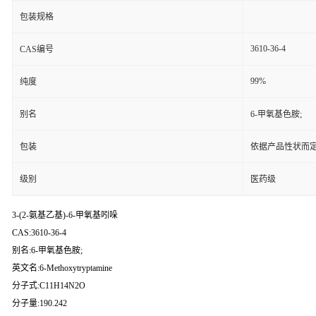
包装规格
3610-36-4
CAS编号
99%
纯度
别名
6-甲氧基色胺;
包装
依据产品性状而定
级别
医药级
3-(2-氨基乙基)-6-甲氧基吲哚
CAS:3610-36-4
别名:6-甲氧基色胺;
英文名:6-Methoxytryptamine
分子式:C11H14N2O
分子量:190.242