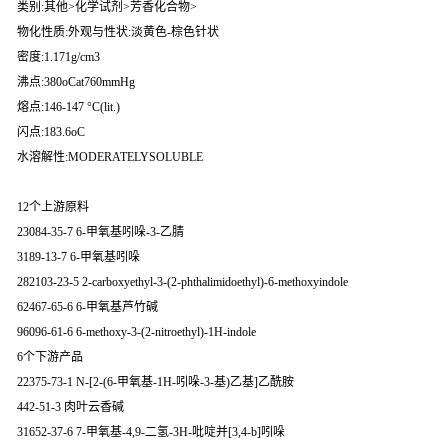
类别:其他>化学试剂>芳香化合物>
物化性质:外观与性状:淡黄色-棕色针状
密度:1.171g/cm3
沸点:380oCat760mmHg
熔点:146-147 °C(lit.)
闪点:183.6oC
水溶解性:MODERATELYSOLUBLE
12个上游原料
23084-35-7 6-甲氧基吲哚-3-乙腈
3189-13-7 6-甲氧基吲哚
282103-23-5 2-carboxyethyl-3-(2-phthalimidoethyl)-6-methoxyindole
62467-65-6 6-甲氧基芦竹碱
96096-61-6 6-methoxy-3-(2-nitroethyl)-1H-indole
6个下游产品
22375-73-1 N-[2-(6-甲氧基-1H-吲哚-3-基)乙基]乙酰胺
442-51-3 肉叶云香碱
31652-37-6 7-甲氧基-4,9-二氢-3H-吡啶并[3,4-b]吲哚