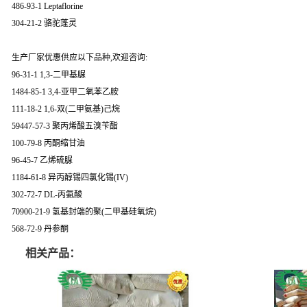
486-93-1 Leptaflorine
304-21-2 骆驼蓬灵
生产厂家优惠供应以下品种,欢迎咨询:
96-31-1 1,3-二甲基脲
1484-85-1 3,4-亚甲二氧苯乙胺
111-18-2 1,6-双(二甲氨基)己烷
59447-57-3 聚丙烯酸五溴苄酯
100-79-8 丙酮缩甘油
96-45-7 乙烯硫脲
1184-61-8 异丙醇锡四氯化锡(IV)
302-72-7 DL-丙氨酸
70900-21-9 氢基封端的聚(二甲基硅氧烷)
568-72-9 丹参酮
相关产品：