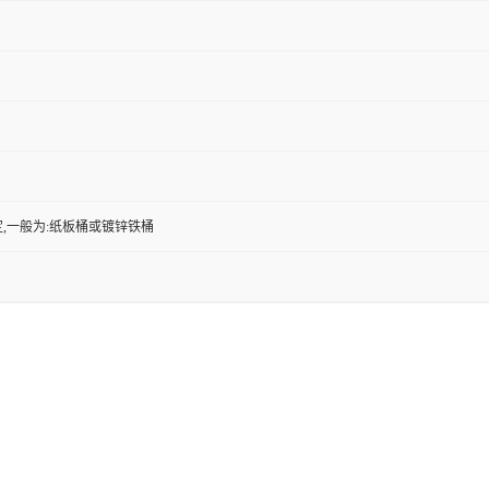
,一般为:纸板桶或镀锌铁桶