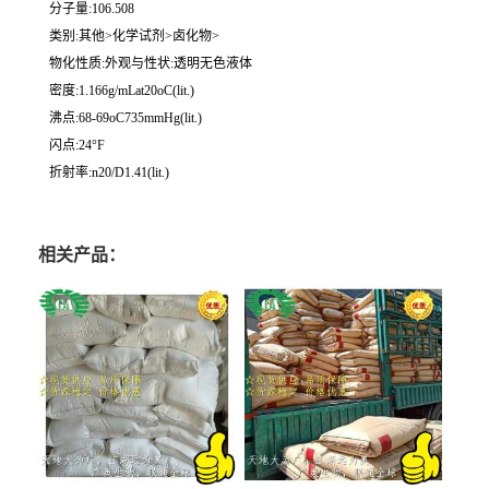
分子量:106.508
类别:其他>化学试剂>卤化物>
物化性质:外观与性状:透明无色液体
密度:1.166g/mLat20oC(lit.)
沸点:68-69oC735mmHg(lit.)
闪点:24°F
折射率:n20/D1.41(lit.)
相关产品：