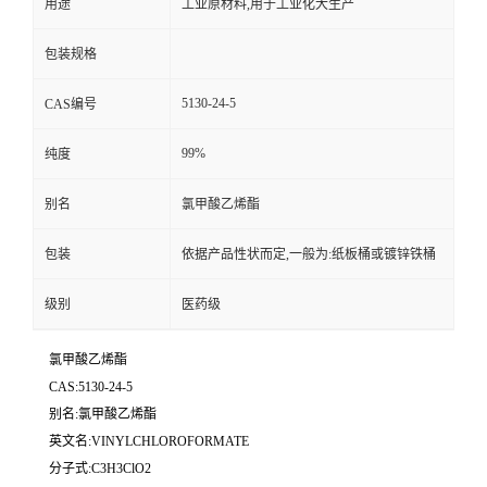
用途
工业原材料,用于工业化大生产
包装规格
5130-24-5
CAS编号
99%
纯度
别名
氯甲酸乙烯酯
包装
依据产品性状而定,一般为:纸板桶或镀锌铁桶
级别
医药级
氯甲酸乙烯酯
CAS:5130-24-5
别名:氯甲酸乙烯酯
英文名:VINYLCHLOROFORMATE
分子式:C3H3ClO2