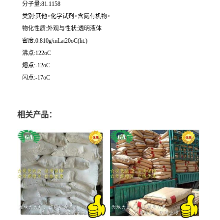
分子量:81.1158
类别:其他>化学试剂>含氮有机物>
物化性质:外观与性状:透明液体
密度:0.810g/mLat20oC(lit.)
沸点:122oC
熔点:-12oC
闪点:-17oC
相关产品：