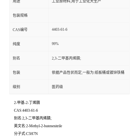
用途
工业原材料,用于工业化大生产
包装规格
4403-61-6
CAS编号
99%
纯度
别名
2,3-二甲基丙烯腈;
包装
依据产品性状而定,一般为:纸板桶或镀锌铁桶
级别
医药级
2-甲基-2-丁烯腈
CAS:4403-61-6
别名:2,3-二甲基丙烯腈;
英文名:2-Methyl-2-butenenitrile
分子式:C5H7N