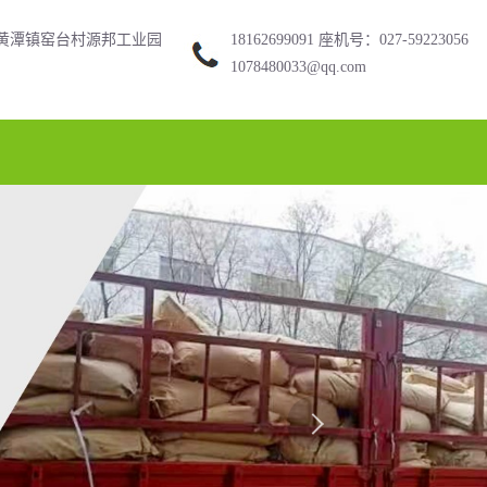
黄潭镇窑台村源邦工业园
18162699091 座机号：027-59223056
1078480033@qq.com