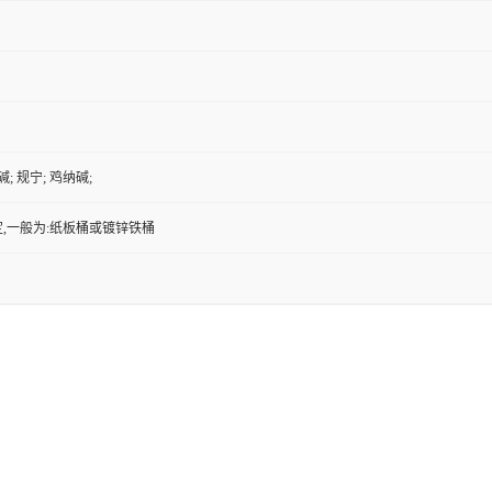
; 规宁; 鸡纳碱;
,一般为:纸板桶或镀锌铁桶