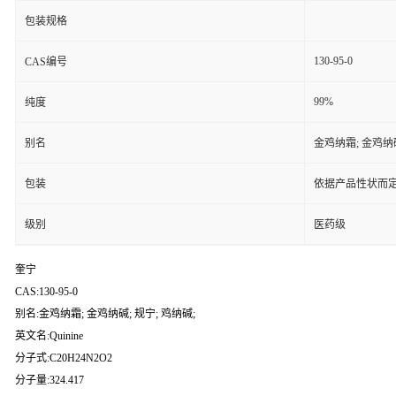
包装规格
130-95-0
CAS编号
99%
纯度
别名
金鸡纳霜; 金鸡纳碱
包装
依据产品性状而定
级别
医药级
奎宁
CAS:130-95-0
别名:金鸡纳霜; 金鸡纳碱; 规宁; 鸡纳碱;
英文名:Quinine
分子式:C20H24N2O2
分子量:324.417