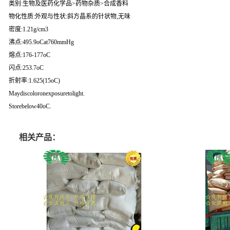
类别:生物及医药化学品>药物杂质>合成香料
物化性质:外观与性状:斜方晶系的针状物,无味
密度:1.21g/cm3
沸点:495.9oCat760mmHg
熔点:176-177oC
闪点:253.7oC
折射率:1.625(15oC)
Maydiscoloronexposuretolight.
Storebelow40oC.
相关产品：