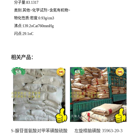
分子量:83.1317
类别:其他>化学试剂>含氮有机物>
物化性质:密度:0.93g/cm3
沸点:139.2oCat760mmHg
闪点:29.1oC
相关产品：
S-腺苷蛋氨酸对甲苯磺酸硫酸
左旋樟脑磺酸 35963-20-3
盐 97540-22-2