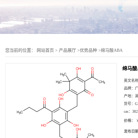
您当前的位置：
网站首页
>
产品展厅
>
优势品种
>
绵马酸ABA
绵马酸
英文名
品牌：
产地：
货号：
G
cas：
382
价格：
￥
发布日