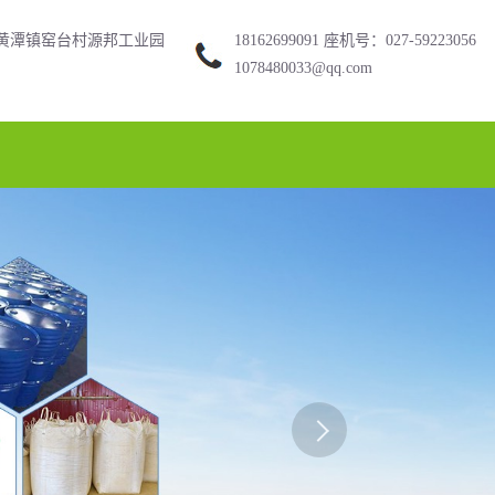
黄潭镇窑台村源邦工业园
18162699091 座机号：027-59223056
1078480033@qq.com