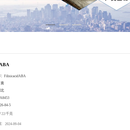
ABA
称：
FilixicacidABA
广奥
湖北
A8453
26-84-5
22/千克
期：
2024-09-04