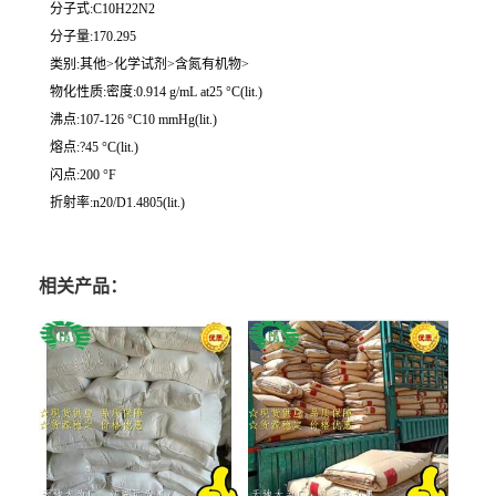
分子式:C10H22N2
分子量:170.295
类别:其他>化学试剂>含氮有机物>
物化性质:密度:0.914 g/mL at25 °C(lit.)
沸点:107-126 °C10 mmHg(lit.)
熔点:?45 °C(lit.)
闪点:200 °F
折射率:n20/D1.4805(lit.)
相关产品：