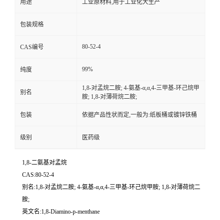
用途
工业原材料,用于工业化大生产
包装规格
80-52-4
CAS编号
99%
纯度
1,8-对孟烷二胺; 4-氨基-α,α,4-三甲基-环己烷甲
别名
胺; 1,8-对薄荷烷二胺;
包装
依据产品性状而定,一般为:纸板桶或镀锌铁桶
级别
医药级
1,8-二氨基对孟烷
CAS:80-52-4
别名:1,8-对孟烷二胺; 4-氨基-α,α,4-三甲基-环己烷甲胺; 1,8-对薄荷烷二
胺;
英文名:1,8-Diamino-p-menthane