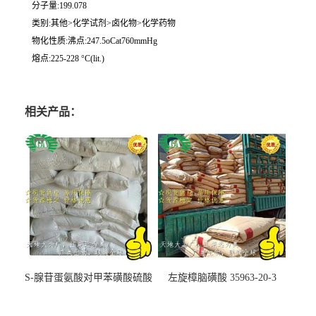
分子量:199.078
类别:其他>化学试剂>卤化物>化学药物
物化性质:沸点:247.5oCat760mmHg
熔点:225-228 °C(lit.)
相关产品：
S-腺苷蛋氨酸对甲苯磺酸硫酸
左旋樟脑磺酸 35963-20-3
盐 97540-22-2