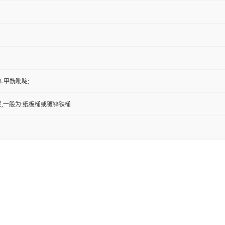
-3-甲酰吡啶;
,一般为:纸板桶或镀锌铁桶