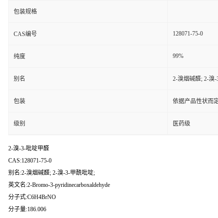
包装规格
128071-75-0
CAS编号
99%
纯度
别名
2-溴烟碱醛; 2-溴
包装
依据产品性状而定
级别
医药级
2-溴-3-吡啶甲醛
CAS:128071-75-0
别名:2-溴烟碱醛; 2-溴-3-甲酰吡啶;
英文名:2-Bromo-3-pyridinecarboxaldehyde
分子式:C6H4BrNO
分子量:186.006