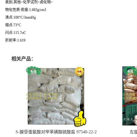
类别:其他>化学试剂>卤化物>
物化性质:密度:1.683g/cm3
沸点:100°C/3mmHg
熔点:73°C
闪点:115.7oC
折射率:1.619
相关产品：
S-腺苷蛋氨酸对甲苯磺酸硫酸盐 97540-22-2
左旋