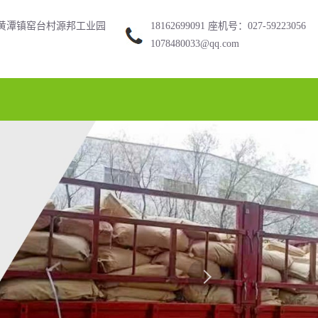
黄潭镇窑台村源邦工业园
18162699091 座机号：027-59223056
1078480033@qq.com