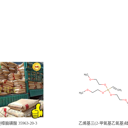
樟脑磺酸 35963-20-3
乙烯基三(2-甲氧基乙氧基)