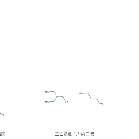
硅烷
三乙基硼-1,3-丙二胺