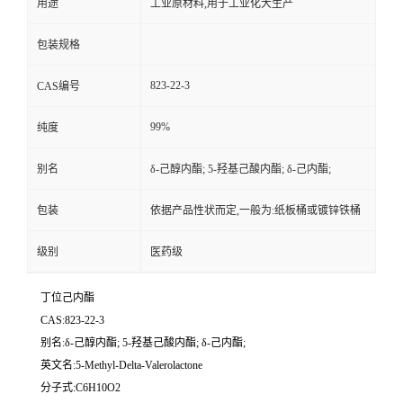
用途
工业原材料,用于工业化大生产
包装规格
823-22-3
CAS编号
99%
纯度
别名
δ-己醇内酯; 5-羟基己酸内酯; δ-己内酯;
包装
依据产品性状而定,一般为:纸板桶或镀锌铁桶
级别
医药级
丁位己内酯
CAS:823-22-3
别名:δ-己醇内酯; 5-羟基己酸内酯; δ-己内酯;
英文名:5-Methyl-Delta-Valerolactone
分子式:C6H10O2