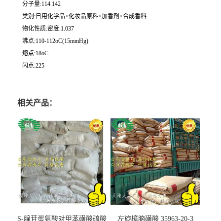
分子量:114.142
类别:日用化学品>化妆品原料>加香剂>合成香料
物化性质:密度:1.037
沸点:110-112oC(15mmHg)
熔点:18oC
闪点:225
相关产品：
S-腺苷蛋氨酸对甲苯磺酸硫酸
左旋樟脑磺酸 35963-20-3