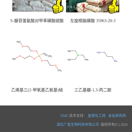
S-腺苷蛋氨酸对甲苯磺酸硫酸
左旋樟脑磺酸 35963-20-3
盐 97540-22-2
乙烯基三(2-甲氧基乙氧基)硅
三乙基硼-1,3-丙二胺
烷
XML
技术支持：
盖德化工网
食品商务网
湖北广奥生物科技有限公司
版权所有(C) 2026