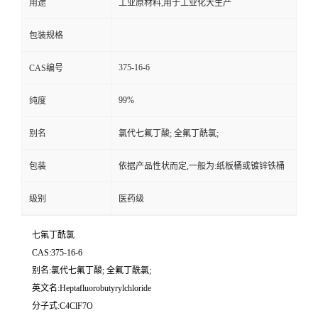
用途
工业原材料,用于工业化大生产
包装规格
375-16-6
CAS编号
99%
纯度
别名
氯代七氟丁酸; 全氟丁酰氯;
包装
依据产品性状而定,一般为:纸板桶或镀锌铁桶
级别
医药级
七氟丁酰氯
CAS:375-16-6
别名:氯代七氟丁酸; 全氟丁酰氯;
英文名:Heptafluorobutyrylchloride
分子式:C4ClF7O