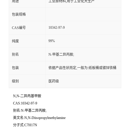
用途
工业原材料,用于工业化大生产
包装规格
10342-97-9
CAS编号
99%
纯度
别名
N-甲基二异丙胺;
包装
依据产品性状而定,一般为:纸板桶或镀锌铁桶
级别
医药级
N,N-二异丙基甲胺
CAS:10342-97-9
别名:N-甲基二异丙胺;
英文名:N,N-Diisopropylmethylamine
分子式:C7H17N