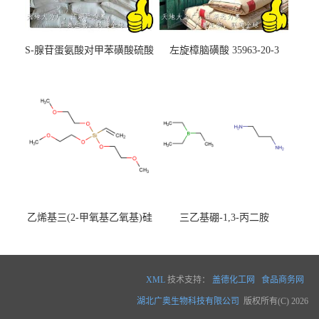
S-腺苷蛋氨酸对甲苯磺酸硫酸
左旋樟脑磺酸 35963-20-3
盐 97540-22-2
乙烯基三(2-甲氧基乙氧基)硅
三乙基硼-1,3-丙二胺
烷
XML
技术支持：
盖德化工网
食品商务网
湖北广奥生物科技有限公司
版权所有(C) 2026