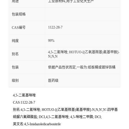
用途
工业原材料,用于工业化大生产
包装规格
1122-28-7
CAS编号
99%
纯度
4,5-二氰咪唑; HOTUO-[(乙氧基羰基)氰基甲胺]-
别名
N,N,N
包装
依据产品性状而定,一般为:纸板桶或镀锌铁桶
级别
医药级
4,5-二氰基咪唑
CAS:1122-28-7
别名:4,5-二氰咪唑; HOTUO-[(乙氧基羰基)氰基甲胺]-N,N,N',N'-四甲基
硫脲六氟磷酸盐; DCI,4,5-二氰基咪唑; 4,5-咪唑二甲腈; DCI;
英文名:4,5-Imidazoledicarbonitrile