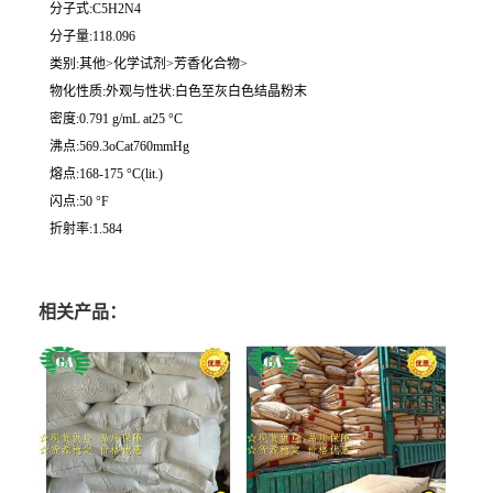
分子式:C5H2N4
分子量:118.096
类别:其他>化学试剂>芳香化合物>
物化性质:外观与性状:白色至灰白色结晶粉末
密度:0.791 g/mL at25 °C
沸点:569.3oCat760mmHg
熔点:168-175 °C(lit.)
闪点:50 °F
折射率:1.584
相关产品：