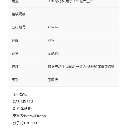
用途
工业原材料,用于工业化大生产
包装规格
455-32-3
CAS编号
99%
纯度
别名
苯酰氟;
包装
依据产品性状而定,一般为:纸板桶或镀锌铁桶
级别
医药级
苯甲酰氟
CAS:455-32-3
别名:苯酰氟;
英文名:BenzoylFluoride
分子式:C7H5FO