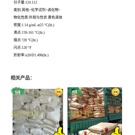
分子量:124.112
类别:其他>化学试剂>卤化物>
物化性质:外观与性状:黄色液体
密度:1.14 g/mL at25 °C(lit.)
沸点:159-161 °C(lit.)
熔点:?28 °C(lit.)
闪点:120 °F
折射率:n20/D1.496(lit.)
相关产品：