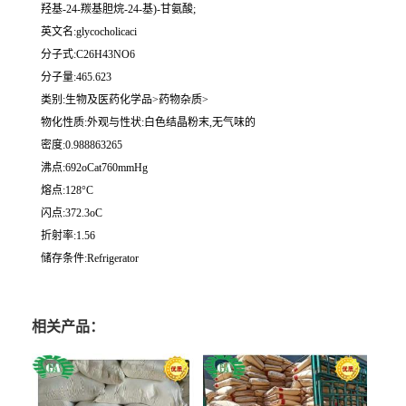
羟基-24-羰基胆烷-24-基)-甘氨酸;
英文名:glycocholicaci
分子式:C26H43NO6
分子量:465.623
类别:生物及医药化学品>药物杂质>
物化性质:外观与性状:白色结晶粉末,无气味的
密度:0.988863265
沸点:692oCat760mmHg
熔点:128°C
闪点:372.3oC
折射率:1.56
储存条件:Refrigerator
相关产品：