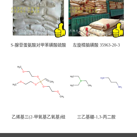
S-腺苷蛋氨酸对甲苯磺酸硫酸
左旋樟脑磺酸 35963-20-3
盐 97540-22-2
乙烯基三(2-甲氧基乙氧基)硅
三乙基硼-1,3-丙二胺
烷