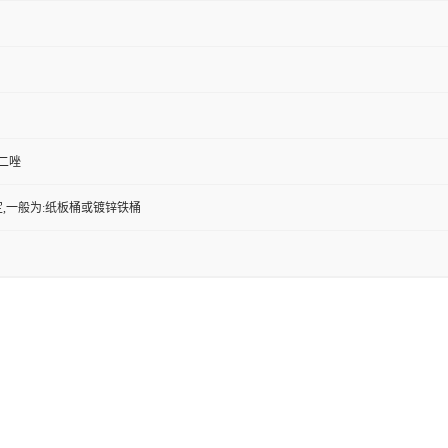
噻二唑
,一般为:纸板桶或镀锌铁桶