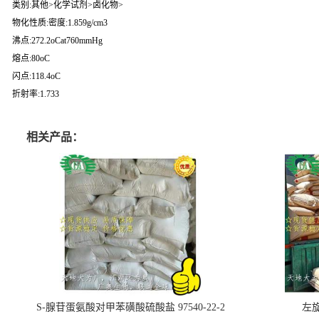
类别:其他>化学试剂>卤化物>
物化性质:密度:1.859g/cm3
沸点:272.2oCat760mmHg
熔点:80oC
闪点:118.4oC
折射率:1.733
相关产品：
S-腺苷蛋氨酸对甲苯磺酸硫酸盐 97540-22-2
左旋