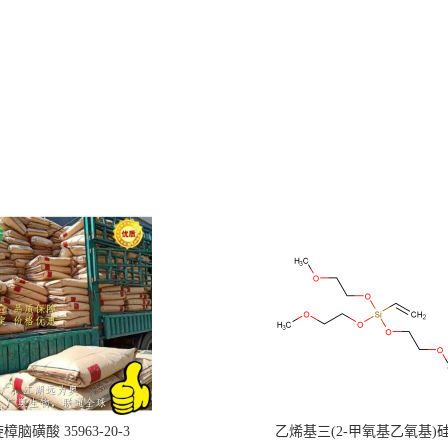
樟脑磺酸 35963-20-3
乙烯基三(2-甲氧基乙氧基)