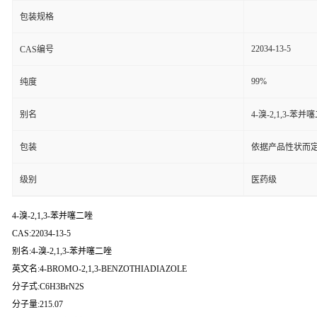
包装规格
22034-13-5
CAS编号
99%
纯度
别名
4-溴-2,1,3-苯并
包装
依据产品性状而定
级别
医药级
4-溴-2,1,3-苯并噻二唑
CAS:22034-13-5
别名:4-溴-2,1,3-苯并噻二唑
英文名:4-BROMO-2,1,3-BENZOTHIADIAZOLE
分子式:C6H3BrN2S
分子量:215.07