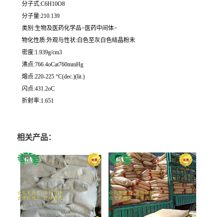
分子式:C6H10O8
分子量:210.139
类别:生物及医药化学品>医药中间体>
物化性质:外观与性状:白色至灰白色结晶粉末
密度:1.939g/cm3
沸点:766.4oCat760mmHg
熔点:220-225 °C(dec.)(lit.)
闪点:431.2oC
折射率:1.651
相关产品：