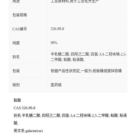
用途
工业原材料,用于工业化大生产
包装规格
526-99-8
CAS编号
99%
纯度
半乳糖二酸; 四羟己二酸; 四氢-3,4-二羟呋喃-2,5-
别名
二甲酸; 粘酸; 粘液酸;
包装
依据产品性状而定,一般为:纸板桶或镀锌铁桶
级别
医药级
黏酸
CAS:526-99-8
别名:半乳糖二酸; 四羟己二酸; 四氢-3,4-二羟呋喃-2,5-二甲酸; 粘酸; 粘液
酸;
英文名:galactaricaci