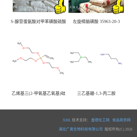
S-腺苷蛋氨酸对甲苯磺酸硫酸
左旋樟脑磺酸 35963-20-3
盐 97540-22-2
乙烯基三(2-甲氧基乙氧基)硅
三乙基硼-1,3-丙二胺
烷
XML
技术支持：
盖德化工网
食品商务网
湖北广奥生物科技有限公司
版权所有(C) 2026