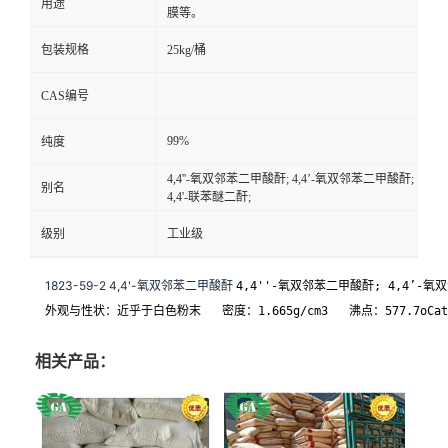
用途
膜等。
包装规格
25kg/桶
CAS编号
99%
纯度
4,4''-氧双邻苯二甲酸酐; 4,4’-氧双邻苯二甲酸酐;
别名
4,4'-联苯醚二酐;
级别
工业级
1823-59-2 
4,4'-氧双邻苯二甲酸酐 
4,4''-氧双邻苯二甲酸酐; 4,4’-氧
外观与性状：近乎于白色粉末   密度：1.665g/cm3   沸点：577.7oCat760
相关产品：