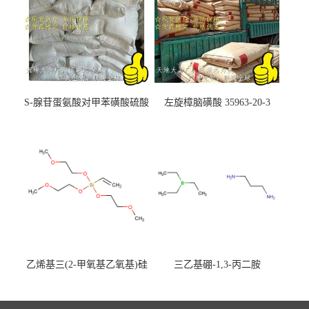
S-腺苷蛋氨酸对甲苯磺酸硫酸
左旋樟脑磺酸 35963-20-3
盐 97540-22-2
乙烯基三(2-甲氧基乙氧基)硅
三乙基硼-1,3-丙二胺
烷