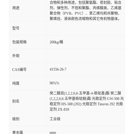
合物和多种用途，包括聚氨酯、密封胶、粘合
用途
剂、弹性剂、不饱和聚酯、丙烯酸类、乙烯基
聚合物（PVB、PVC）、苯乙烯均和共聚物、
聚烯烃、液体颜色浓缩物和其它有机物基体。
型号
包装规格
200kg/桶
外观
41556-26-7
CAS编号
96%%
纯度
癸二酸双(1,2,2,6,6-五甲基-4-哌啶基)酯 癸二酸
(1,2,2,6,6-五甲基哌啶醇)酯 光稳定剂 GW-508 光
别名
稳定剂 HS-508 (292) 光稳定剂 Tinuvin 292 光稳
定剂 ZX-818
级别
工业级
ppm
重金属