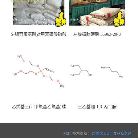
S-腺苷蛋氨酸对甲苯磺酸硫酸
左旋樟脑磺酸 35963-20-3
盐 97540-22-2
乙烯基三(2-甲氧基乙氧基)硅
三乙基硼-1,3-丙二胺
烷
XML
技术支持：
盖德化工网
食品商务网