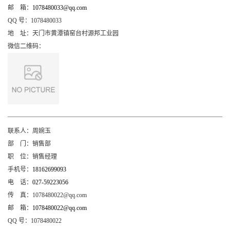
邮
箱：
1078480033@qq.com
QQ
号：
1078480033
地
址：
天门市黄潭镇窑台村源邦工业园
微信二维码：
联系人：
周婉玉
部
门：
销售部
职
位：
销售经理
手机号：
18162699093
电
话：
027-59223056
传
真：
1078480022@qq.com
邮
箱：
1078480022@qq.com
QQ
号：
1078480022