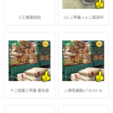
三乙基氯硅烷
3,6-二甲基-1,4-二氧杂环
己烷-2,5-二酮
十二烷基三甲基 氯化铵
2-烯丙基酚(1745-81-9)
(112-00-5)