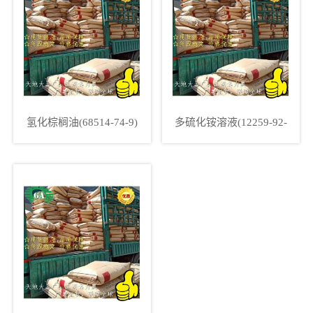
氢化棕榈油(68514-74-9)
多硫化铵溶液(12259-92-
6)