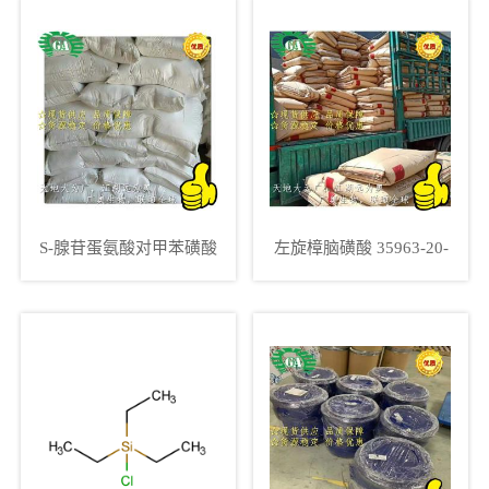
S-腺苷蛋氨酸对甲苯磺酸
左旋樟脑磺酸 35963-20-
硫酸盐 97540-22-2
3