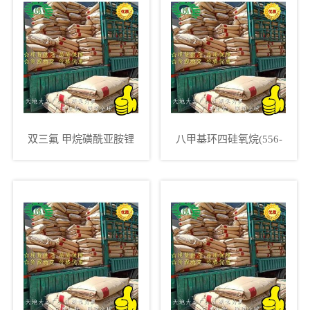
双三氟 甲烷磺酰亚胺锂
八甲基环四硅氧烷(556-
(90076-65-6)
67-2)