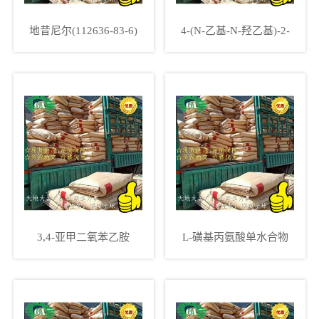
地昔尼尔(112636-83-6)
4-(N-乙基-N-羟乙基)-2-
甲基苯二胺硫酸盐
(25646-77-9)
3,4-亚甲二氧苯乙胺
L-磺基丙氨酸单水合物
(1484-85-1)
(23537-25-9)