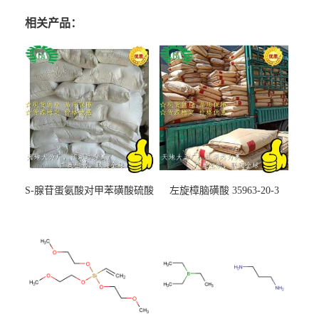
相关产品：
S-腺苷蛋氨酸对甲苯磺酸硫酸
左旋樟脑磺酸 35963-20-3
盐 97540-22-2