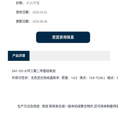
价格：
￥25/千克
发布日期：
2026-03-05
更新日期：
2026-08-06
发送咨询信息
产品详请
541-05-9 环三聚二甲基硅氧烷 
外观与性状：无色至白色结晶粉末   密度：1.02   沸点：134 °C(lit.)   熔点：50-64 °C(
生产方法及用途   用途 除用来合成一般有机硅聚合物外,还可用来制备