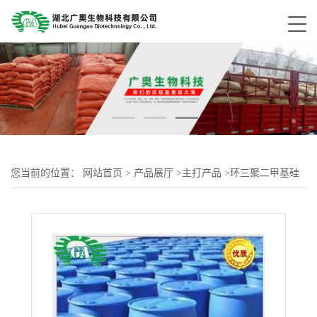
您当前的位置：
网站首页
>
产品展厅
>
主打产品
>
环三聚二甲基硅
氧烷 541-05-9